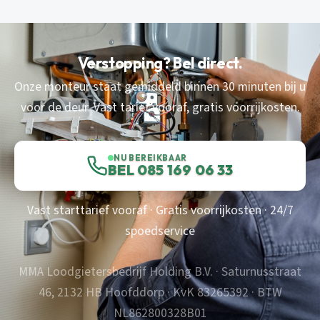
Verstopping? Bel direct.
Onze monteur staat gemiddeld binnen 30 minuten bij u
voor de deur. Vast tarief vooraf, gratis voorrijkosten.
NU BEREIKBAAR
BEL 085 169 06 33
Vast starttarief vooraf · Gratis voorrijkosten · 24/7
spoedservice
MMA Loodgietersbedrijf Holding B.V. · Saturnusstraat
46, 2132 HB Hoofddorp · KvK 83265392 · BTW
NL862800328B01