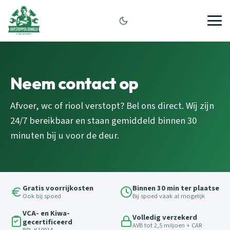
Neem contact op
Afvoer, wc of riool verstopt? Bel ons direct. Wij zijn
24/7 bereikbaar en staan gemiddeld binnen 30
minuten bij u voor de deur.
Gratis voorrijkosten
Binnen 30 min ter plaatse
Ook bij spoed
Bij spoed vaak al mogelijk
VCA- en Kiwa-
Volledig verzekerd
gecertificeerd
AVB tot 2,5 miljoen + CAR
BRL K10014